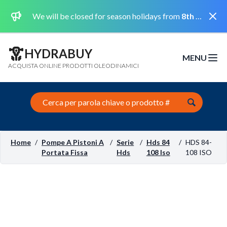
Dismi
We will be closed for season holidays from
8th August 2026 to the 31st August 2026 included.
HYDRABUY
MENU
Open m
ACQUISTA ONLINE PRODOTTI OLEODINAMICI
Search this site
Home
/
Pompe A Pistoni A
/
Serie
/
Hds 84
/
HDS 84-
Portata Fissa
Hds
108 Iso
108 ISO