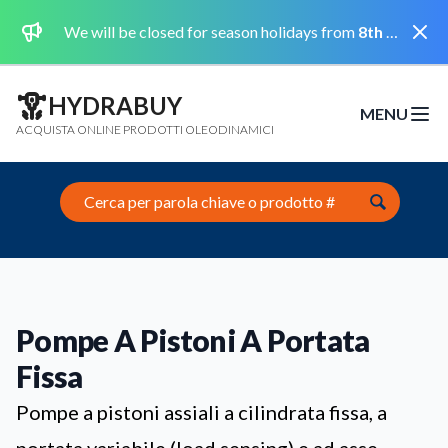
Dismi
We will be closed for season holidays from
8th August 2026 to the 31st August 2026 included.
HYDRABUY
MENU
Open m
ACQUISTA ONLINE PRODOTTI OLEODINAMICI
Search this site
Pompe A Pistoni A Portata
Fissa
Pompe a pistoni assiali a cilindrata fissa, a