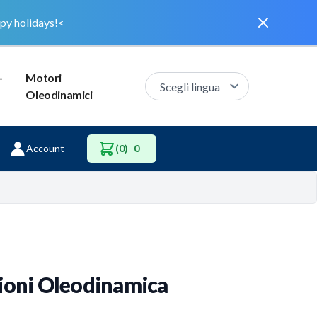
Dismiss
py holidays!<
–
Motori
Oleodinamici
Account
(0)
0
zioni Oleodinamica