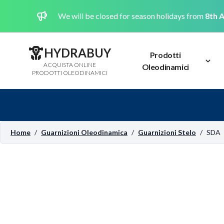
We will be closed for season holidays from
8th A
HYDRABUY
Prodotti
ACQUISTA ONLINE
Oleodinamici
PRODOTTI OLEODINAMICI
Home
/
Guarnizioni Oleodinamica
/
Guarnizioni Stelo
/
SDA