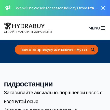
Dismi
We will be closed for season holidays from
8th August 2026 to the 31st August 2026 included.
HYDRABUY
MENU
Open m
ОНЛАЙН-МАГАЗИН ГИДРАВЛИКИ
Search this site
гидростанции
Заказывайте аксиально-поршневой насос с
изогнутой осью